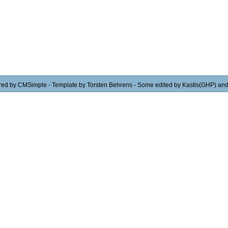
red by
CMSimple
-
Template by Torsten Behrens
- Some edited by Kastis(GHP) an