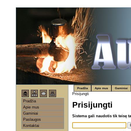
Pradžia
Apie mus
Gaminiai
Prisijungti
Pradžia
Prisijungti
Apie mus
Gaminiai
Sistema gali naudotis tik teisę 
Paslaugos
Kontaktai