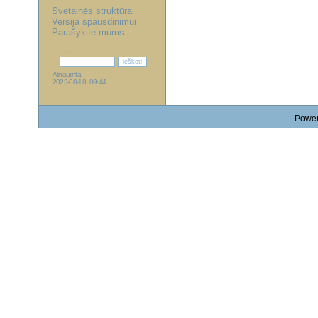
Svetainės struktūra
Versija spausdinimui
Parašykite mums
Prisijungti
Atnaujinta:
2023-08-18, 09:44
Powe